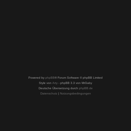
Powered by
phpBB
® Forum Software © phpBB Limited
Style von
Arty
- phpBB 3.3 von MrGaby
Deutsche Übersetzung durch
phpBB.de
Datenschutz
|
Nutzungsbedingungen