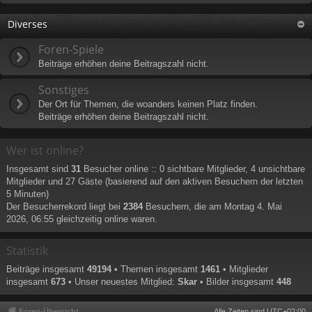
Diverses
Foren-Spiele
Beiträge erhöhen deine Beitragszahl nicht.
Sonstiges
Der Ort für Themen, die woanders keinen Platz finden.
Beiträge erhöhen deine Beitragszahl nicht.
Wer ist online?
Insgesamt sind
31
Besucher online :: 0 sichtbare Mitglieder, 4 unsichtbare
Mitglieder und 27 Gäste (basierend auf den aktiven Besuchern der letzten
5 Minuten)
Der Besucherrekord liegt bei
2384
Besuchern, die am Montag 4. Mai
2026, 06:55 gleichzeitig online waren.
Statistik
Beiträge insgesamt
49194
• Themen insgesamt
1461
• Mitglieder
insgesamt
673
• Unser neuestes Mitglied:
Skar
• Bilder insgesamt
448
Foren-Übersicht
Alle Zeiten sind
UTC+02:00