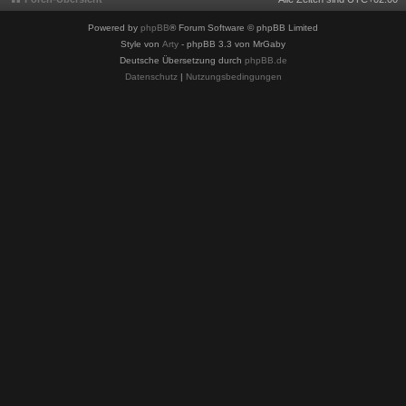
Powered by
phpBB
® Forum Software © phpBB Limited
Style von
Arty
- phpBB 3.3 von MrGaby
Deutsche Übersetzung durch
phpBB.de
Datenschutz
|
Nutzungsbedingungen