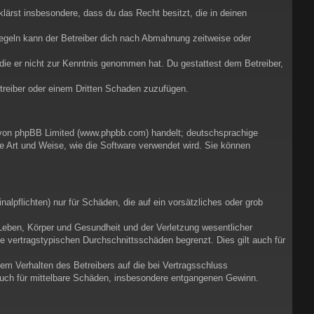
rklärst insbesondere, dass du das Recht besitzt, die in deinen
egeln kann der Betreiber dich nach Abmahnung zeitweise oder
r die er nicht zur Kenntnis genommen hat. Du gestattest dem Betreiber,
etreiber oder einem Dritten Schaden zuzufügen.
e von phpBB Limited (www.phpbb.com) handelt; deutschsprachige
e Art und Weise, wie die Software verwendet wird. Sie können
alpflichten) nur für Schäden, die auf ein vorsätzliches oder grob
Leben, Körper und Gesundheit und der Verletzung wesentlicher
ie vertragstypischen Durchschnittsschäden begrenzt. Dies gilt auch für
em Verhalten des Betreibers auf die bei Vertragsschluss
auch für mittelbare Schäden, insbesondere entgangenen Gewinn.