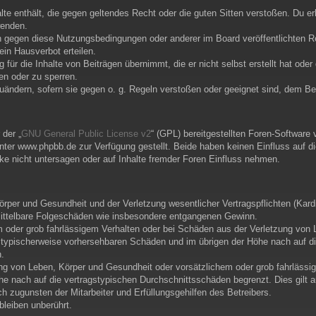
alte enthält, die gegen geltendes Recht oder die guten Sitten verstoßen. Du e
wenden.
n gegen diese Nutzungsbedingungen oder anderer im Board veröffentlichten R
in Hausverbot erteilen.
für die Inhalte von Beiträgen übernimmt, die er nicht selbst erstellt hat ode
en oder zu sperren.
zuändern, sofern sie gegen o. g. Regeln verstoßen oder geeignet sind, dem B
der „
GNU General Public License v2
“ (GPL) bereitgestellten Foren-Softwar
er www.phpbb.de zur Verfügung gestellt. Beide haben keinen Einfluss auf di
e nicht untersagen oder auf Inhalte fremder Foren Einfluss nehmen.
per und Gesundheit und der Verletzung wesentlicher Vertragspflichten (Kardin
r mittelbare Folgeschäden wie insbesondere entgangenen Gewinn.
m oder grob fahrlässigem Verhalten oder bei Schäden aus der Verletzung von 
uss typischerweise vorhersehbaren Schäden und im übrigen der Höhe nach auf d
.
ng von Leben, Körper und Gesundheit oder vorsätzlichem oder grob fahrlässig
e nach auf die vertragstypischen Durchschnittsschäden begrenzt. Dies gilt 
 zugunsten der Mitarbeiter und Erfüllungsgehilfen des Betreibers.
leiben unberührt.