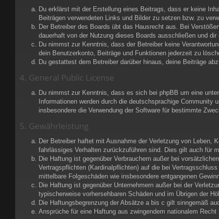
Du erklärst mit der Erstellung eines Beitrags, dass er keine Inh
Beiträgen verwendeten Links und Bilder zu setzen bzw. zu ver
Der Betreiber des Boards übt das Hausrecht aus. Bei Verstöße
dauerhaft von der Nutzung dieses Boards ausschließen und dir e
Du nimmst zur Kenntnis, dass der Betreiber keine Verantwortung 
dein Benutzerkonto, Beiträge und Funktionen jederzeit zu lösch
Du gestattest dem Betreiber darüber hinaus, deine Beiträge ab
4. General Public License
Du nimmst zur Kenntnis, dass es sich bei phpBB um eine unter 
Informationen werden durch die deutschsprachige Community unt
insbesondere die Verwendung der Software für bestimmte Zweck
5. Gewährleistung
Der Betreiber haftet mit Ausnahme der Verletzung von Leben, Kör
fahrlässiges Verhalten zurückzuführen sind. Dies gilt auch fü
Die Haftung ist gegenüber Verbrauchern außer bei vorsätzliche
Vertragspflichten (Kardinalpflichten) auf die bei Vertragsschl
mittelbare Folgeschäden wie insbesondere entgangenen Gewinn
Die Haftung ist gegenüber Unternehmern außer bei der Verletzu
typischerweise vorhersehbaren Schäden und im Übrigen der Höh
Die Haftungsbegrenzung der Absätze a bis c gilt sinngemäß auch
Ansprüche für eine Haftung aus zwingendem nationalem Recht b